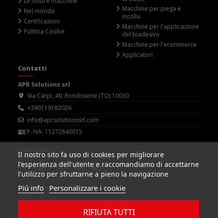
Le nostre macchine
Macchine per piega e
Nel mondo
incolla
Certificazioni
Macchine per l'applicazione
Politica Cookie
del biadesivo
Macchine per l'ecommerce
Applicatori
Contatti
APR Solutions srl
Via Carpi, 49, Rondissone (TO) 10030
+390119182026
info@aprsolutionssrl.com
P. IVA: 11272840015
Follow us
Il nostro sito fa uso di cookies per migliorare
l'esperienza dell'utente e raccomandiamo di accettarne
l'utilizzo per sfruttarne a pieno la navigazione
Piú info
Personalizzare i cookie
Newsletter
RIFIUTA TUTTI