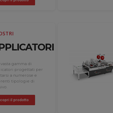
OSTRI
PPLICATORI
 vasta gamma di
icatori progettati per
tarsi a numerose e
erenti tipologie di
ivo.
copri il prodotto