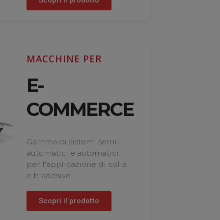
MACCHINE PER
E-
COMMERCE
Gamma di sistemi semi-
automatici e automatici
per l'applicazione di colla
e biadesivo.
Scopri il prodotto