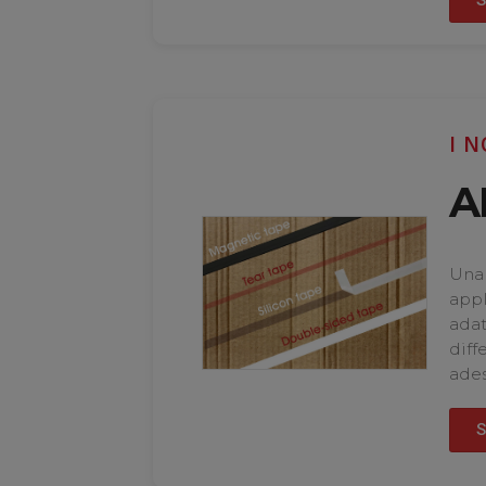
I N
A
Una
appl
adat
diff
ades
S