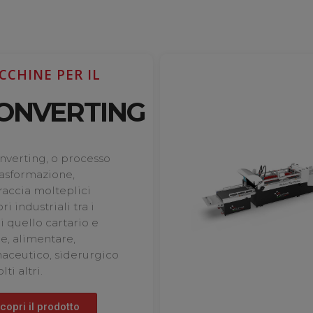
CCHINE PER IL
ONVERTING
onverting, o processo
rasformazione,
accia molteplici
ri industriali tra i
i quello cartario e
ue, alimentare,
aceutico, siderurgico
lti altri.
copri il prodotto