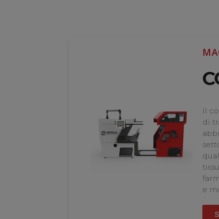
MA
C
Il c
di t
abbr
setto
qual
tiss
farm
e mo
S