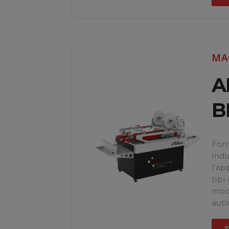
MA
A
B
Forn
indu
l'ap
tipi
mod
auto
S