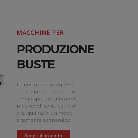
MACCHINE PER
PRODUZIONE
BUSTE
Le nostre tecnologie sono
adatte per realizzare un
ampio spettro di prodotti
pieghevoli sofisticati e di
alta qualità in un modo
altamente economico.
Scopri il prodotto