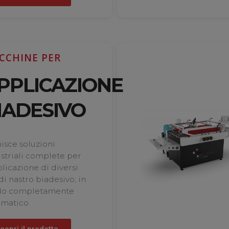
CCHINE PER
PPLICAZIONE
IADESIVO
isce soluzioni
striali complete per
plicazione di diversi
 di nastro biadesivo, in
o completamente
matico.
copri il prodotto