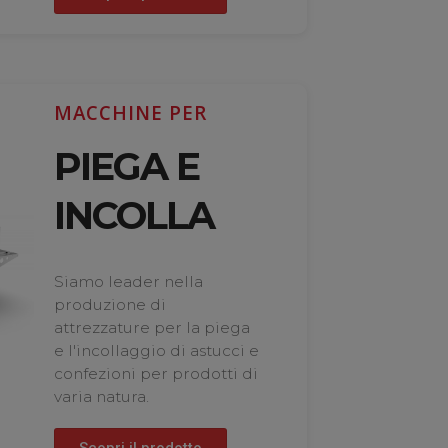
MACCHINE PER
PIEGA E
INCOLLA
Siamo leader nella
produzione di
attrezzature per la piega
e l'incollaggio di astucci e
confezioni per prodotti di
varia natura.
Scopri il prodotto