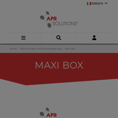
Italiano
Home
Macchine per incollare/shopper bag
Maxi Box
MAXI BOX