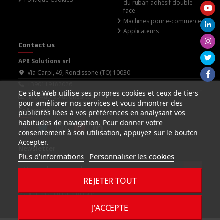
du ruban adhèsif double-
face
Machines pour e-commerce
Applicateurs
Contact us
APR Solutions srl
Via Carpi, 49, Rondissone (TO) 10030
+390119182026
Ce site Web utilise ses propres cookies et ceux de tiers
info@aprsolutionssrl.com
pour améliorer nos services et vous dmontrer des
Follow us
publicités liées à vos préférences en analysant vos
habitudes de navigation. Pour donner votre
consentement à son utilisation, appuyez sur le bouton
Accepter.
Newsletter
Plus d'informations
Personnaliser les cookies
REJETER TOUT
Vous pouvez vous désinscrire à tout moment. Vous
trouverez pour cela nos informations de contact dans
les conditions d'utilisation du site.
J'accepte les conditions générales et la politique de confidentialité
J'ACCEPTE