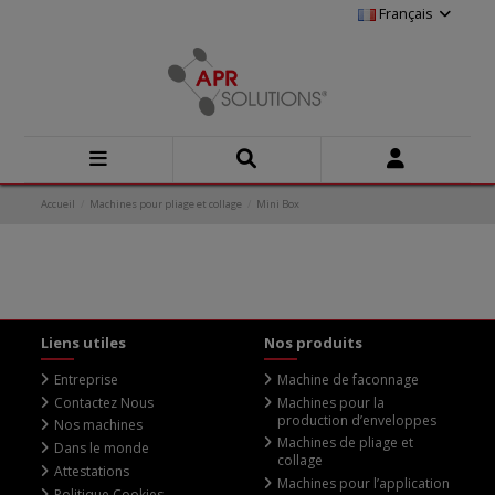
Français
Accueil
Machines pour pliage et collage
Mini Box
Liens utiles
Nos produits
Entreprise
Machine de faconnage
Contactez Nous
Machines pour la
production d’enveloppes
Nos machines
Machines de pliage et
Dans le monde
collage
Attestations
Machines pour l’application
Politique Cookies