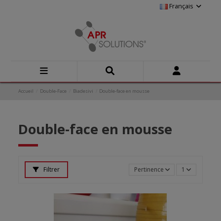
Français
Accueil
Double-Face
Biadesivi
Double-face en mousse
Double-face en mousse
Filtrer
Pertinence
1