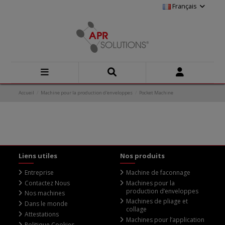
Français
Accueil
Machine pour la production d'enveloppes
Pocket Machine
Liens utiles
Nos produits
Entreprise
Machine de faconnage
Contactez Nous
Machines pour la
production d’enveloppes
Nos machines
Machines de pliage et
Dans le monde
collage
Attestations
Machines pour l’application
Politique Cookies