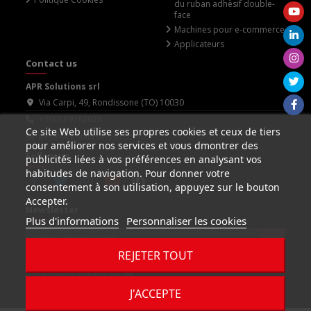
du ruban adhèsif double-
face
Machines pour e-commerce
Applicateurs
Contact us
APR Solutions srl
Via Carpi, 49, Rondissone (TO) 10030
+390119182026
Ce site Web utilise ses propres cookies et ceux de tiers
info@aprsolutionssrl.com
pour améliorer nos services et vous dmontrer des
Follow us
publicités liées à vos préférences en analysant vos
habitudes de navigation. Pour donner votre
consentement à son utilisation, appuyez sur le bouton
Accepter.
Newsletter
Plus d'informations
Personnaliser les cookies
REJETER TOUT
Vous pouvez vous désinscrire à tout moment. Vous
trouverez pour cela nos informations de contact dans
les conditions d'utilisation du site.
J'accepte les conditions générales et la politique de confidentialité
J'ACCEPTE